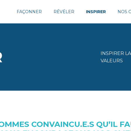
FAÇONNER
RÉVÉLER
INSPIRER
NOS C
R
INSPIRER L
VALEURS
OMMES CONVAINCU.E.S QU’IL F