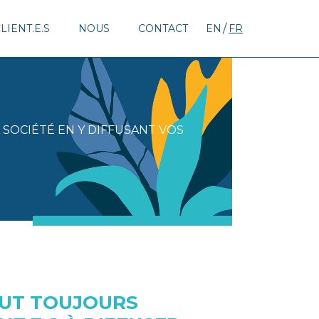
LIENT.E.S
NOUS
CONTACT
EN
FR
A SOCIÉTÉ EN Y DIFFUSANT VOS
AUT TOUJOURS