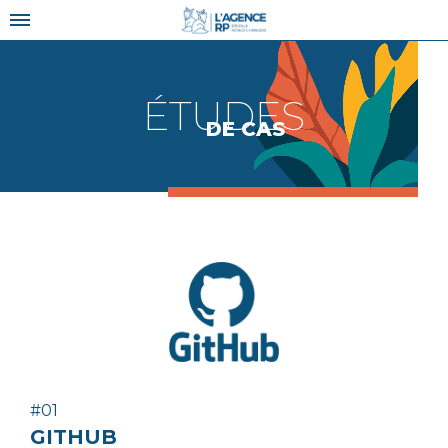
ÉTUDES
DE CAS
#01
GITHUB